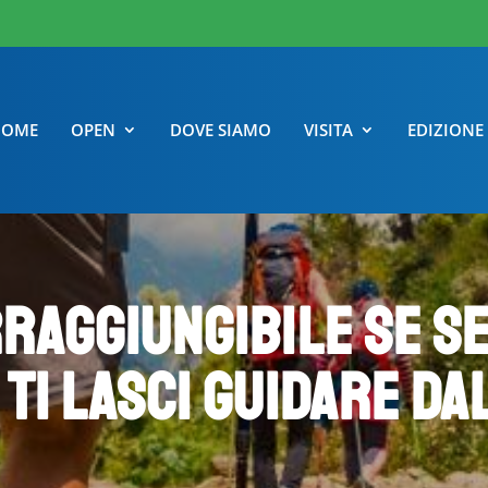
HOME
OPEN
DOVE SIAMO
VISITA
EDIZIONE
rraggiungibile se se
 ti lasci guidare da