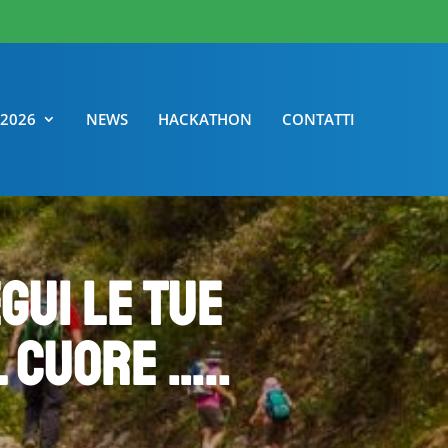
 2026
NEWS
HACKATHON
CONTATTI
gui le tue
l cuore …..