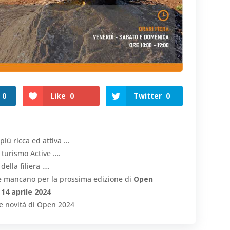
0
Like
0
Twitter
0
iù ricca ed attiva …
 turismo Active ….
ella filiera ….
he mancano per la prossima edizione di
Open
14 aprile 2024
le novità di Open 2024