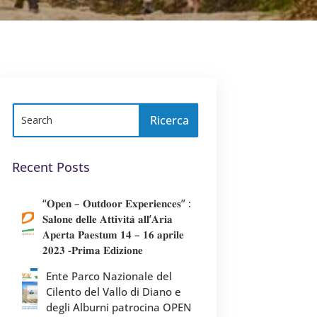
Recent Posts
“𝐎𝐩𝐞𝐧 – 𝐎𝐮𝐭𝐝𝐨𝐨𝐫 𝐄𝐱𝐩𝐞𝐫𝐢𝐞𝐧𝐜𝐞𝐬” :
𝐒𝐚𝐥𝐨𝐧𝐞 𝐝𝐞𝐥𝐥𝐞 𝐀𝐭𝐭𝐢𝐯𝐢𝐭𝐚̀ 𝐚𝐥𝐥’𝐀𝐫𝐢𝐚
𝐀𝐩𝐞𝐫𝐭𝐚 𝐏𝐚𝐞𝐬𝐭𝐮𝐦 𝟏𝟒 – 𝟏𝟔 𝐚𝐩𝐫𝐢𝐥𝐞
𝟐𝟎𝟐𝟑 -𝐏𝐫𝐢𝐦𝐚 𝐄𝐝𝐢𝐳𝐢𝐨𝐧𝐞
Ente Parco Nazionale del
Cilento del Vallo di Diano e
degli Alburni patrocina OPEN