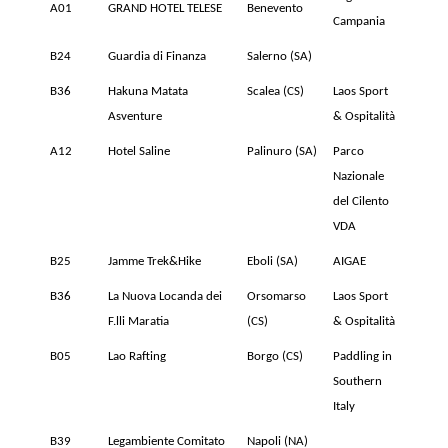
A01
GRAND HOTEL TELESE
Benevento
Campania
B24
Guardia di Finanza
Salerno (SA)
B36
Hakuna Matata
Scalea (CS)
Laos Sport
Asventure
& Ospitalità
A12
Hotel Saline
Palinuro (SA)
Parco
Nazionale
del Cilento
VDA
B25
Jamme Trek&Hike
Eboli (SA)
AIGAE
B36
La Nuova Locanda dei
Orsomarso
Laos Sport
F.lli Maratia
(CS)
& Ospitalità
B05
Lao Rafting
Borgo (CS)
Paddling in
Southern
Italy
B39
Legambiente Comitato
Napoli (NA)