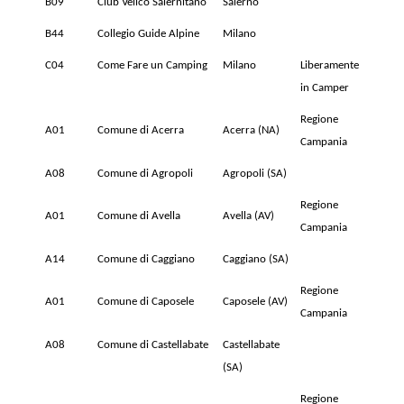
B09
Club Velico Salernitano
Salerno
B44
Collegio Guide Alpine
Milano
C04
Come Fare un Camping
Milano
Liberamente
in Camper
Regione
A01
Comune di Acerra
Acerra (NA)
Campania
A08
Comune di Agropoli
Agropoli (SA)
Regione
A01
Comune di Avella
Avella (AV)
Campania
A14
Comune di Caggiano
Caggiano (SA)
Regione
A01
Comune di Caposele
Caposele (AV)
Campania
A08
Comune di Castellabate
Castellabate
(SA)
Regione