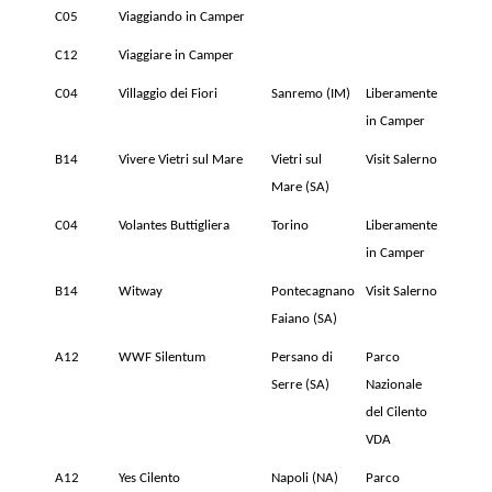
C05
Viaggiando in Camper
C12
Viaggiare in Camper
C04
Villaggio dei Fiori
Sanremo (IM)
Liberamente
in Camper
B14
Vivere Vietri sul Mare
Vietri sul
Visit Salerno
Mare (SA)
C04
Volantes Buttigliera
Torino
Liberamente
in Camper
B14
Witway
Pontecagnano
Visit Salerno
Faiano (SA)
A12
WWF Silentum
Persano di
Parco
Serre (SA)
Nazionale
del Cilento
VDA
A12
Yes Cilento
Napoli (NA)
Parco