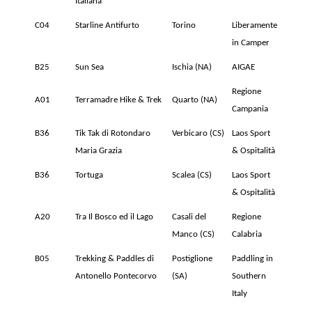
Italiana
C04
Starline Antifurto
Torino
Liberamente
in Camper
B25
Sun Sea
Ischia (NA)
AIGAE
Regione
A01
Terramadre Hike & Trek
Quarto (NA)
Campania
B36
Tik Tak di Rotondaro
Verbicaro (CS)
Laos Sport
Maria Grazia
& Ospitalità
B36
Tortuga
Scalea (CS)
Laos Sport
& Ospitalità
A20
Tra Il Bosco ed il Lago
Casali del
Regione
Manco (CS)
Calabria
B05
Trekking & Paddles di
Postiglione
Paddling in
Antonello Pontecorvo
(SA)
Southern
Italy