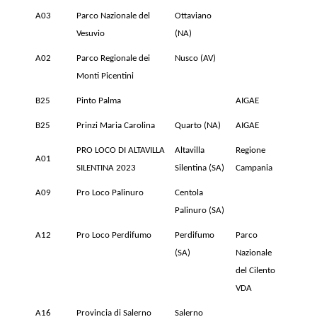
A03
Parco Nazionale del
Ottaviano
Vesuvio
(NA)
A02
Parco Regionale dei
Nusco (AV)
Monti Picentini
B25
Pinto Palma
AIGAE
B25
Prinzi Maria Carolina
Quarto (NA)
AIGAE
PRO LOCO DI ALTAVILLA
Altavilla
Regione
A01
SILENTINA 2023
Silentina (SA)
Campania
A09
Pro Loco Palinuro
Centola
Palinuro (SA)
A12
Pro Loco Perdifumo
Perdifumo
Parco
(SA)
Nazionale
del Cilento
VDA
A16
Provincia di Salerno
Salerno