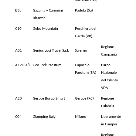
B38
Gazania – Cammini
Padula (Sa)
Bizantini
C10
Gebo Mountain
Peschiera del
Garda (VR)
Regione
A01
Genius Loci Travel S.r.l.
Salerno
Campania
A12/B18
Geo Trek Paestum
Capaccio
Parco
Paestum (SA)
Nazionale
del Cilento
VDA
A20
Gerace Borgo Smart
Gerace (RC)
Regione
Calabria
C04
Glamping Italy
Milano
Liberamente
in Camper
Regione