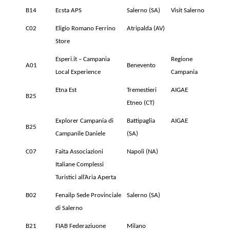
B14
Ecsta APS
Salerno (SA)
Visit Salerno
C02
Eligio Romano Ferrino
Atripalda (AV)
Store
Esperi.it – Campania
Regione
A01
Benevento
Local Experience
Campania
Etna Est
Tremestieri
AIGAE
B25
Etneo (CT)
Explorer Campania di
Battipaglia
AIGAE
B25
Campanile Daniele
(SA)
C07
Faita Associazioni
Napoli (NA)
Italiane Complessi
Turistici all’Aria Aperta
B02
Fenailp Sede Provinciale
Salerno (SA)
di Salerno
B21
FIAB Federaziuone
Milano