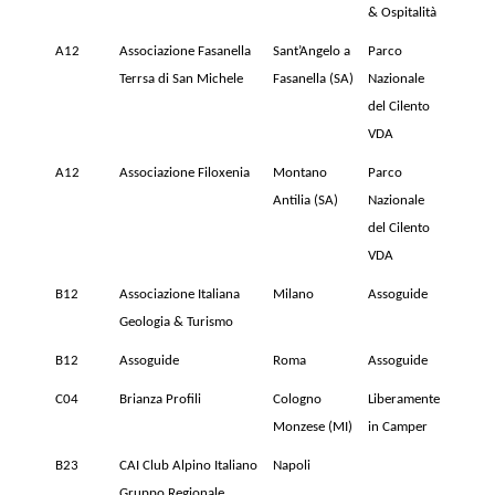
& Ospitalità
A12
Associazione Fasanella
Sant’Angelo a
Parco
Terrsa di San Michele
Fasanella (SA)
Nazionale
del Cilento
VDA
A12
Associazione Filoxenia
Montano
Parco
Antilia (SA)
Nazionale
del Cilento
VDA
B12
Associazione Italiana
Milano
Assoguide
Geologia & Turismo
B12
Assoguide
Roma
Assoguide
C04
Brianza Profili
Cologno
Liberamente
Monzese (MI)
in Camper
B23
CAI Club Alpino Italiano
Napoli
Gruppo Regionale