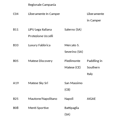
Regionale Campania
C04
Liberamente In Camper
Liberamente
in Camper
B11
LIPU Lega Italiana
Salerno (SA)
Protezione Uccelli
B33
Luxury Fabbrica
Mercato S.
Severino (SA)
B05
Matese Discovery
Piedimonte
Paddling in
Matese (CE)
Southern
Italy
A19
Matese Sky Srl
San Massimo
(CB)
B25
Mautone/Napolitano
Napoli
AIGAE
B08
Menti Sportive
Battipaglia
(SA)