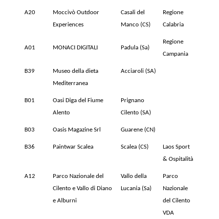
A20
Moccivò Outdoor
Casali del
Regione
Experiences
Manco (CS)
Calabria
Regione
A01
MONACI DIGITALI
Padula (Sa)
Campania
B39
Museo della dieta
Acciaroli (SA)
Mediterranea
B01
Oasi Diga del Fiume
Prignano
Alento
Cilento (SA)
B03
Oasis Magazine Srl
Guarene (CN)
B36
Paintwar Scalea
Scalea (CS)
Laos Sport
& Ospitalità
A12
Parco Nazionale del
Vallo della
Parco
Cilento e Vallo di Diano
Lucania (Sa)
Nazionale
e Alburni
del Cilento
VDA