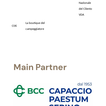
Nazionale
del Cilento
VDA
La boutique del
C06
campeggiatore
Main Partner