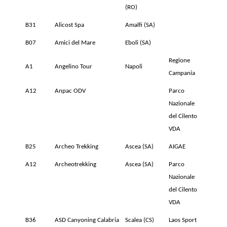
(RO)
B31
Alicost Spa
Amalfi (SA)
B07
Amici del Mare
Eboli (SA)
Regione
A1
Angelino Tour
Napoli
Campania
A12
Anpac ODV
Parco
Nazionale
del Cilento
VDA
B25
Archeo Trekking
Ascea (SA)
AIGAE
A12
Archeotrekking
Ascea (SA)
Parco
Nazionale
del Cilento
VDA
B36
ASD Canyoning Calabria
Scalea (CS)
Laos Sport