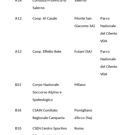
A18
Consulta Provincia di
Salerno
Salerno
A12
Coop. Al Casale
Monte San
Parco
Giacomo SA)
Nazionale
del Cilento
VDA
A12
Coop. Effetto Rete
Futani (SA)
Parco
Nazionale
del Cilento
VDA
B22
Corpo Nazionale
Milano
Soccorso Alpino e
Speleologico
B16
CSAIN Comitato
Pomigliano
Regionale Campania
d’Arco (Na)
B10
CSEN Centro Sportivo
Roma