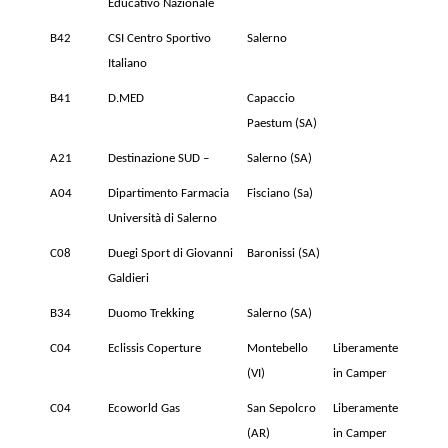
Educativo Nazionale
B42
CSI Centro Sportivo
Salerno
Italiano
B41
D.MED
Capaccio
Paestum (SA)
A21
Destinazione SUD –
Salerno (SA)
A04
Dipartimento Farmacia
Fisciano (Sa)
Università di Salerno
C08
Duegi Sport di Giovanni
Baronissi (SA)
Galdieri
B34
Duomo Trekking
Salerno (SA)
C04
Eclissis Coperture
Montebello
Liberamente
(VI)
in Camper
C04
Ecoworld Gas
San Sepolcro
Liberamente
(AR)
in Camper