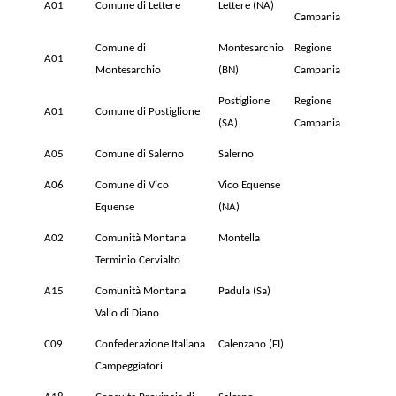
A01
Comune di Lettere
Lettere (NA)
Campania
Comune di
Montesarchio
Regione
A01
Montesarchio
(BN)
Campania
Postiglione
Regione
A01
Comune di Postiglione
(SA)
Campania
A05
Comune di Salerno
Salerno
A06
Comune di Vico
Vico Equense
Equense
(NA)
A02
Comunità Montana
Montella
Terminio Cervialto
A15
Comunità Montana
Padula (Sa)
Vallo di Diano
C09
Confederazione Italiana
Calenzano (FI)
Campeggiatori