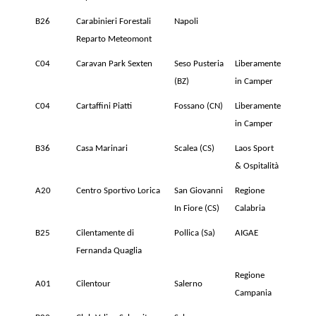
B26
Carabinieri Forestali
Napoli
Reparto Meteomont
C04
Caravan Park Sexten
Seso Pusteria
Liberamente
(BZ)
in Camper
C04
Cartaffini Piatti
Fossano (CN)
Liberamente
in Camper
B36
Casa Marinari
Scalea (CS)
Laos Sport
& Ospitalità
A20
Centro Sportivo Lorica
San Giovanni
Regione
In Fiore (CS)
Calabria
B25
Cilentamente di
Pollica (Sa)
AIGAE
Fernanda Quaglia
Regione
A01
Cilentour
Salerno
Campania