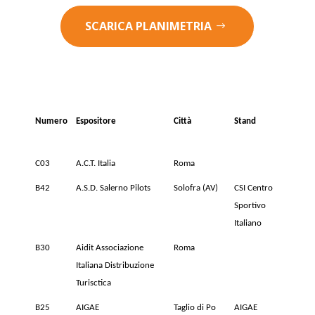
SCARICA PLANIMETRIA
Numero
Espositore
Città
Stand
C03
A.C.T. Italia
Roma
B42
A.S.D. Salerno Pilots
Solofra (AV)
CSI Centro
Sportivo
Italiano
B30
Aidit Associazione
Roma
Italiana Distribuzione
Turisctica
B25
AIGAE
Taglio di Po
AIGAE