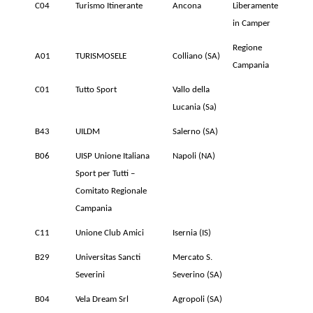
C04
Turismo Itinerante
Ancona
Liberamente
in Camper
Regione
A01
TURISMOSELE
Colliano (SA)
Campania
C01
Tutto Sport
Vallo della
Lucania (Sa)
B43
UILDM
Salerno (SA)
B06
UISP Unione Italiana
Napoli (NA)
Sport per Tutti –
Comitato Regionale
Campania
C11
Unione Club Amici
Isernia (IS)
B29
Universitas Sancti
Mercato S.
Severini
Severino (SA)
B04
Vela Dream Srl
Agropoli (SA)