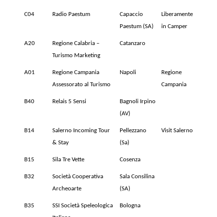
C04
Radio Paestum
Capaccio
Liberamente
Paestum (SA)
in Camper
A20
Regione Calabria –
Catanzaro
Turismo Marketing
A01
Regione Campania
Napoli
Regione
Assessorato al Turismo
Campania
B40
Relais 5 Sensi
Bagnoli Irpino
(AV)
B14
Salerno Incoming Tour
Pellezzano
Visit Salerno
& Stay
(Sa)
B15
Sila Tre Vette
Cosenza
B32
Società Cooperativa
Sala Consilina
Archeoarte
(SA)
B35
SSI Società Speleologica
Bologna